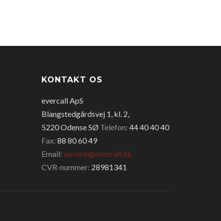
KONTAKT OS
evercall ApS
Blangstedgårdsvej 1, kl. 2,
5220 Odense SØ
Telefon:
44 40 40 40
Fax:
88 80 60 49
Email:
service@evercall.dk
CVR-nummer:
28981341